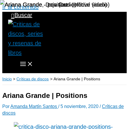
Ir al contenido
Buscar
Inicio
Críticas de discos
Ariana Grande | Positions
Ariana Grande | Positions
Por
Amanda Martín Santos
/
5 noviembre, 2020
/
Críticas de
discos