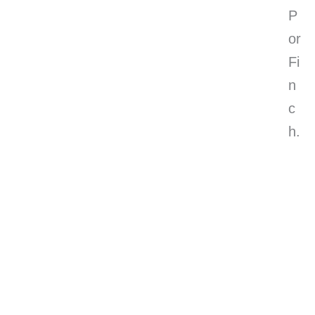
P
or
Fi
n
c
h.