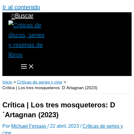
Ir al contenido
Buscar
Inicio
Críticas de series y cine
Crítica | Los tres mosqueteros: D´Artagnan (2023)
Crítica | Los tres mosqueteros: D
´Artagnan (2023)
Por
Michael Fersaav
/
22 abril, 2023
/
Críticas de series y
cine