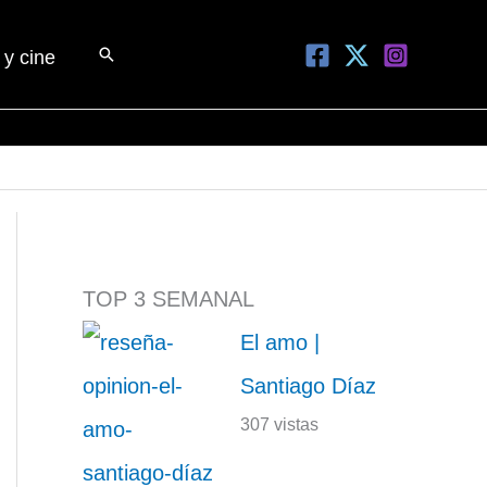
Buscar
 y cine
TOP 3 SEMANAL
El amo |
Santiago Díaz
307 vistas