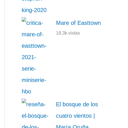
Mare of Easttown
18.3k vistas
El bosque de los
cuatro vientos |
María Oruña