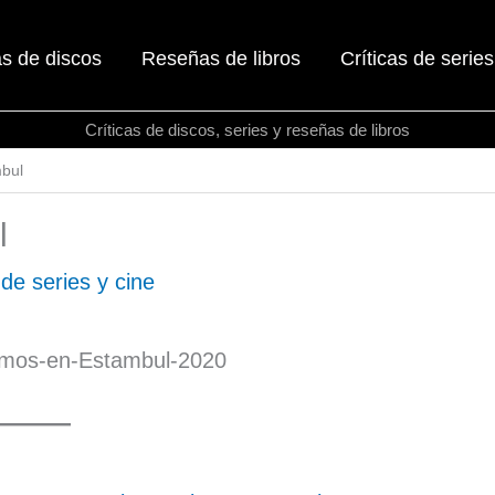
as de discos
Reseñas de libros
Críticas de series
Críticas de discos, series y reseñas de libros
bul
l
 de series y cine