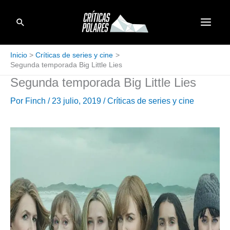
Ir
Buscar
al
contenido
Inicio
Críticas de series y cine
Segunda temporada Big Little Lies
Segunda temporada Big Little Lies
Por
Finch
/
23 julio, 2019
/
Críticas de series y cine