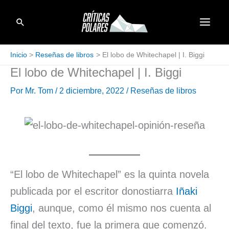
Ir
Buscar
al
contenido
Inicio
Reseñas de libros
El lobo de Whitechapel | I. Biggi
El lobo de Whitechapel | I. Biggi
Por
Mr. Tom
/
2 diciembre, 2022
/
Reseñas de libros
“El lobo de Whitechapel” es la quinta novela
publicada por el escritor donostiarra
Iñaki
Biggi
, aunque, como él mismo nos cuenta al
final del texto, fue la primera que comenzó.