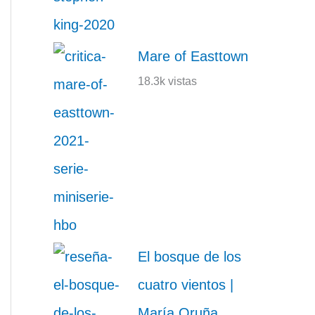
Mare of Easttown
18.3k vistas
El bosque de los
cuatro vientos |
María Oruña