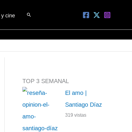
Buscar
 y cine
TOP 3 SEMANAL
El amo |
Santiago Díaz
319 vistas