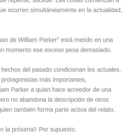
y de repente, sucede. Las cosas comienzan a
que ocurren simultáneamente en la actualidad,
aso de William Parker” está metido en una
algún momento ese exceso pesa demasiado.
y hechos del pasado condicionan los actuales.
s protagonistas más importantes,
liam Parker a quien hace acreedor de una
Pero no abandona la descripción de otros
uien también forma parte activa del relato.
a!! Por supuesto.