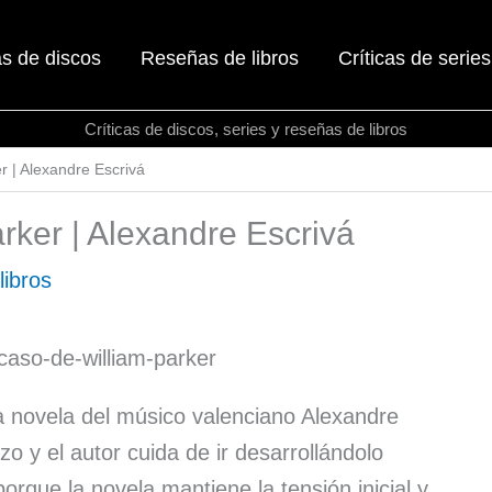
as de discos
Reseñas de libros
Críticas de series
Críticas de discos, series y reseñas de libros
r | Alexandre Escrivá
arker | Alexandre Escrivá
libros
ra novela del músico valenciano Alexandre
zo y el autor cuida de ir desarrollándolo
 porque la novela mantiene la tensión inicial y