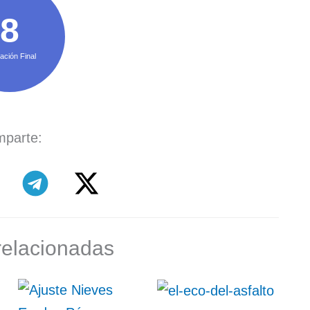
8
ación Final
parte:
relacionadas