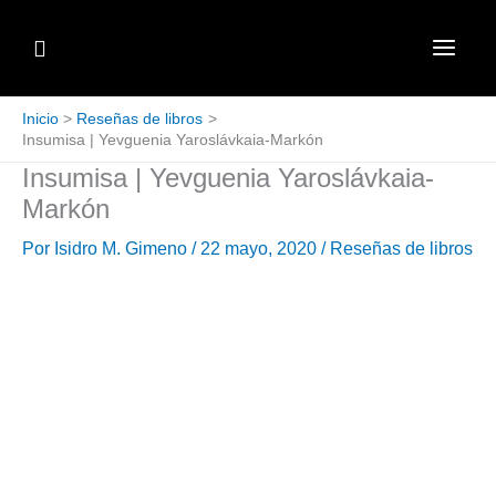
Ir
Buscar
al
contenido
Inicio
Reseñas de libros
Insumisa | Yevguenia Yaroslávkaia-Markón
Insumisa | Yevguenia Yaroslávkaia-
Markón
Por
Isidro M. Gimeno
/
22 mayo, 2020
/
Reseñas de libros