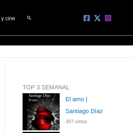
Buscar
 y cine
TOP 3 SEMANAL
El amo |
Santiago Díaz
307 vistas