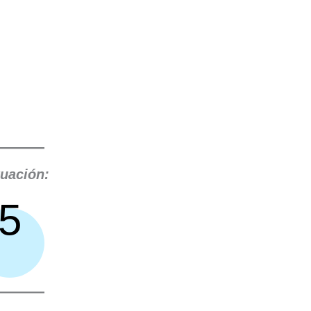
uación:
5