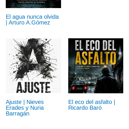
El agua nunca olvida
| Arturo A.Gómez
Ajuste | Nieves
El eco del asfalto |
Erades y Nuria
Ricardo Baró
Barragán