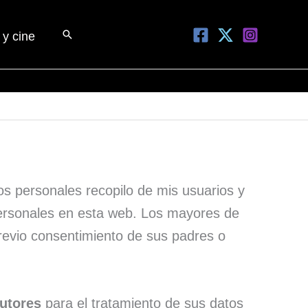
Buscar
 y cine
os personales recopilo de mis usuarios y
 personales en esta web. Los mayores de
io consentimiento de sus padres o
tutores
para el tratamiento de sus datos