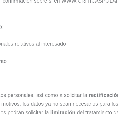
ener confirmación sobre si en WWW.CRITICASPO
a:
onales relativos al interesado
n
ento
os personales, así como a solicitar la
rectificació
 motivos, los datos ya no sean necesarios para los
os podrán solicitar la
limitación
del tratamiento d