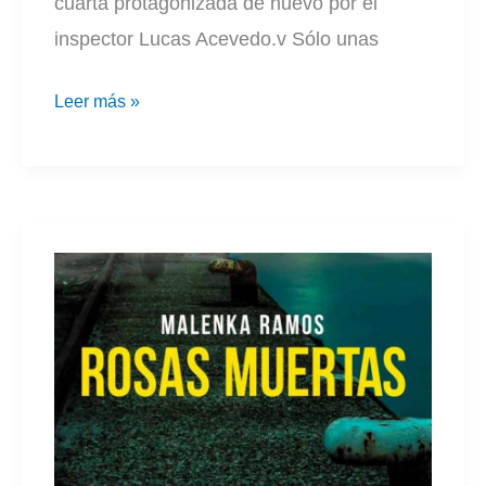
cuarta protagonizada de nuevo por el
inspector Lucas Acevedo.v Sólo unas
La
Leer más »
rebelión
de
los
tuertos
|
Roberto
Martínez
Guzmán