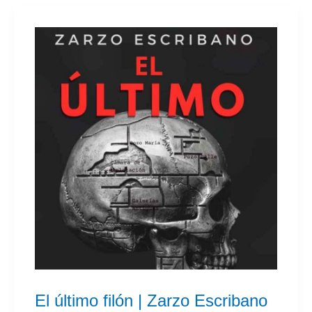
|
Arturo
A.Gómez
El último filón | Zarzo Escribano