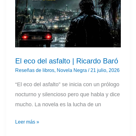
El eco del asfalto | Ricardo Baró
Reseñas de libros
,
Novela Negra
/
21 julio, 2026
“El eco del asfalto” se inicia con un prólogo
nocturno y silencioso pero que habla y dice
mucho. La novela es la lucha de un
El
Leer más »
eco