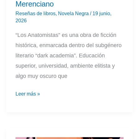
Merenciano
Reseñas de libros
,
Novela Negra
/
19 junio,
2026
“Los Anatomistas” es una obra de ficción
histórica, enmarcada dentro del subgénero
literario “dark academia”. Educación
superior, universidad, ambiente elitista y
algo muy oscuro que
Los
Leer más »
anatomistas
|
Lidia
G.