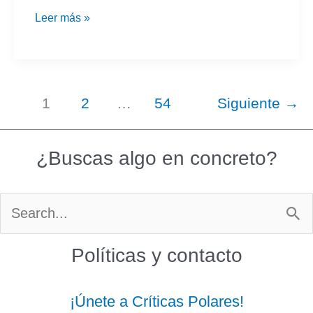
Rosas
Leer más »
muertas
|
Malenka
1
2
…
54
Siguiente
→
Ramos
¿Buscas algo en concreto?
Buscar
por:
Políticas y contacto
¡Únete a Críticas Polares!