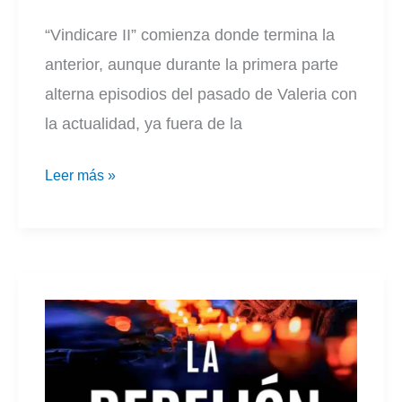
“Vindicare II” comienza donde termina la
anterior, aunque durante la primera parte
alterna episodios del pasado de Valeria con
la actualidad, ya fuera de la
Vindicare
Leer más »
II
|
Guillermo
Ugarte