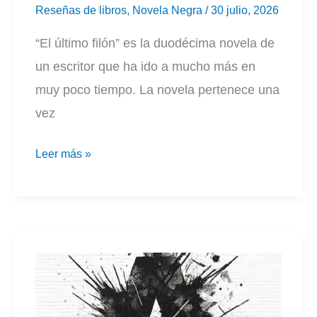
Reseñas de libros
,
Novela Negra
/
30 julio, 2026
“El último filón” es la duodécima novela de
un escritor que ha ido a mucho más en
muy poco tiempo. La novela pertenece una
vez
El
Leer más »
último
filón
|
Zarzo
Escribano