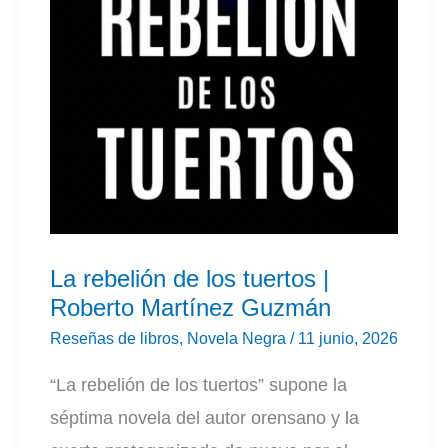
La rebelión de los tuertos |
Roberto Martínez Guzmán
Reseñas de libros
,
Novela Negra
/
11 junio, 2026
“La rebelión de los tuertos” supone la
séptima novela del autor orensano y la