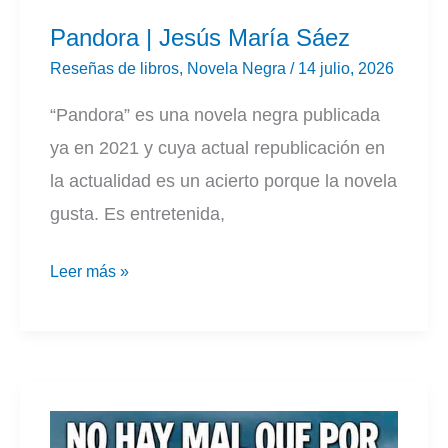
Pandora | Jesús María Sáez
Reseñas de libros
,
Novela Negra
/
14 julio, 2026
“Pandora” es una novela negra publicada
ya en 2021 y cuya actual republicación en
la actualidad es un acierto porque la novela
gusta. Es entretenida,
Pandora
Leer más »
|
Jesús
María
Sáez