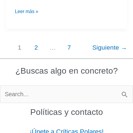
On
Leer más »
Call
1
2
…
7
Siguiente
→
¿Buscas algo en concreto?
Buscar
por:
Políticas y contacto
¡Únete a Críticas Polares!