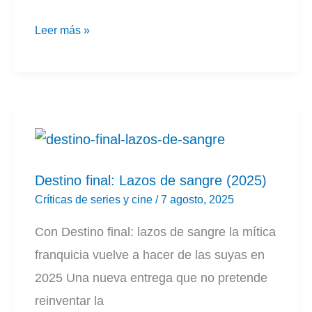
Crítica
Leer más »
Weapons
(2025):
El
nuevo
golpe
de
Destino final: Lazos de sangre (2025)
Zach
Críticas de series y cine
/
7 agosto, 2025
Cregger
Con Destino final: lazos de sangre la mítica
al
franquicia vuelve a hacer de las suyas en
cine
2025 Una nueva entrega que no pretende
de
reinventar la
terror