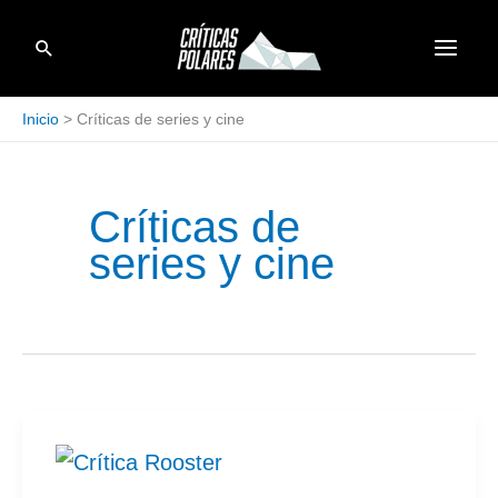
Ir
Buscar
al
contenido
Inicio
Críticas de series y cine
Críticas de
series y cine