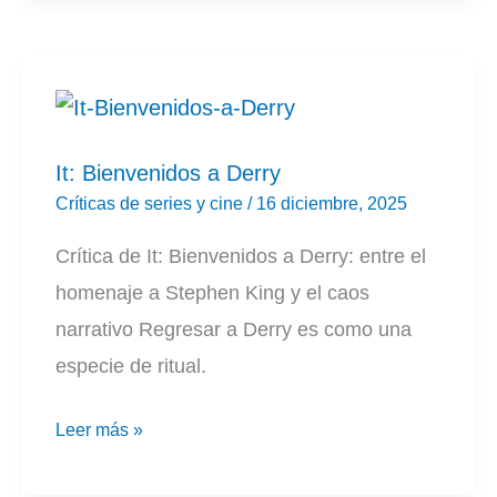
Pluribus:
una
serie
de
ciencia
It: Bienvenidos a Derry
ficción
Críticas de series y cine
/
16 diciembre, 2025
que
Crítica de It: Bienvenidos a Derry: entre el
habla
homenaje a Stephen King y el caos
de
narrativo Regresar a Derry es como una
identidad,
especie de ritual.
amor
y
It:
Leer más »
resistencia
Bienvenidos