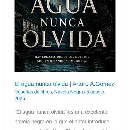
El agua nunca olvida | Arturo A.Gómez
Reseñas de libros
,
Novela Negra
/
5 agosto,
2026
“El agua nunca olvida” es una excelente
novela negra en la que el autor introduce