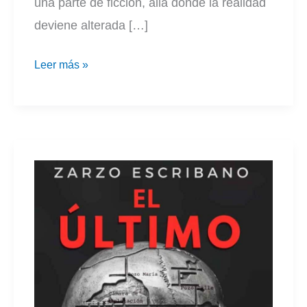
una parte de ficción, allá donde la realidad
deviene alterada […]
El
Leer más »
agua
nunca
olvida
|
Arturo
A.Gómez