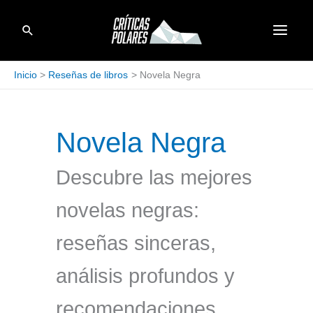
Ir
Buscar
al
contenido
Inicio
Reseñas de libros
Novela Negra
Novela Negra
Descubre las mejores
novelas negras:
reseñas sinceras,
análisis profundos y
recomendaciones