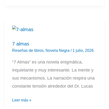
mal
que
por
mal
no
7 almas
venga
Reseñas de libros
,
Novela Negra
/
1 julio, 2026
|
“7 Almas” es una novela enigmática,
Luis
inquietante y muy interesante. La mente y
Martínez
sus mecanismos. La narración respira una
Vallés
constante tensión alrededor del Dr. Lucas
7
Leer más »
almas