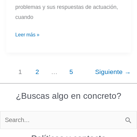
problemas y sus respuestas de actuación,
cuando
Rosas
Leer más »
muertas
|
Malenka
1
2
…
5
Siguiente
→
Ramos
¿Buscas algo en concreto?
Buscar
por: