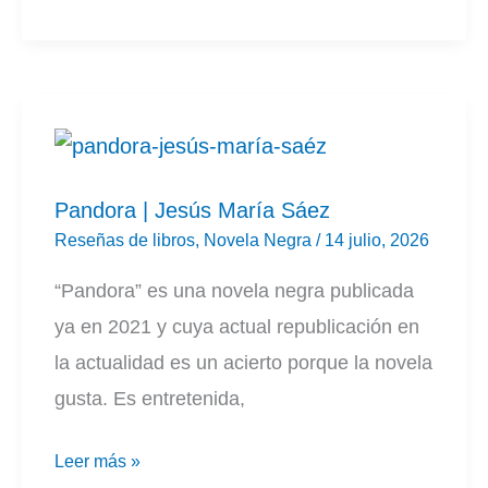
eco
del
asfalto
|
Ricardo
Baró
Pandora | Jesús María Sáez
Reseñas de libros
,
Novela Negra
/
14 julio, 2026
“Pandora” es una novela negra publicada
ya en 2021 y cuya actual republicación en
la actualidad es un acierto porque la novela
gusta. Es entretenida,
Pandora
Leer más »