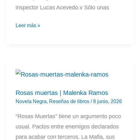
inspector Lucas Acevedo.v Sólo unas
La
Leer más »
rebelión
de
los
tuertos
|
Roberto
Rosas muertas | Malenka Ramos
Martínez
Novela Negra
,
Reseñas de libros
/
8 junio, 2026
Guzmán
“Rosas Muertas” tiene un argumento poco
usual. Pactos entre enemigos declarados
para acabar con terceros. La Mafia, sus