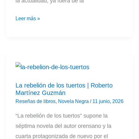
la actualidad, ya fuera de la
Vindicare
Leer más »
II
|
Guillermo
Ugarte
La rebelión de los tuertos | Roberto
Martínez Guzmán
Reseñas de libros
,
Novela Negra
/
11 junio, 2026
“La rebelión de los tuertos” supone la
séptima novela del autor orensano y la
cuarta protagonizada de nuevo por el