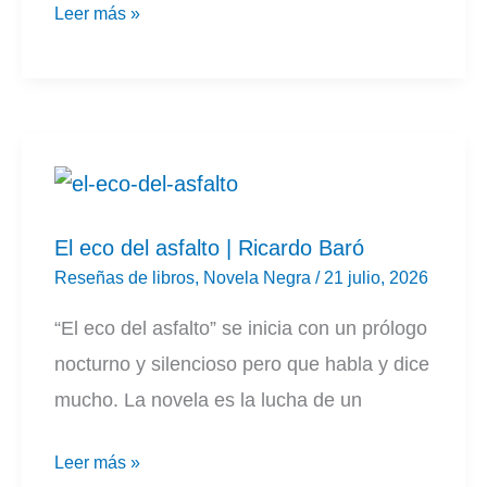
Ajuste
Leer más »
|
Nieves
Erades
y
Nuria
Barragán
El eco del asfalto | Ricardo Baró
Reseñas de libros
,
Novela Negra
/
21 julio, 2026
“El eco del asfalto” se inicia con un prólogo
nocturno y silencioso pero que habla y dice
mucho. La novela es la lucha de un
El
Leer más »