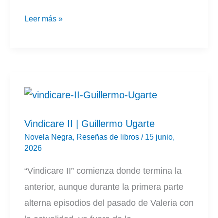
Los
Leer más »
anatomistas
|
Lidia
G.
Merenciano
Vindicare II | Guillermo Ugarte
Novela Negra
,
Reseñas de libros
/
15 junio,
2026
“Vindicare II” comienza donde termina la
anterior, aunque durante la primera parte
alterna episodios del pasado de Valeria con