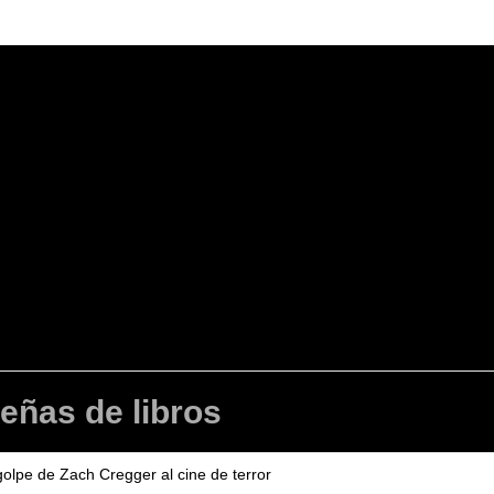
señas de libros
olpe de Zach Cregger al cine de terror