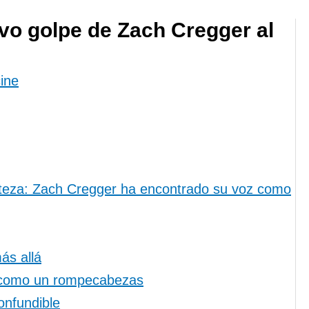
evo golpe de Zach Cregger al
cine
teza: Zach Cregger ha encontrado su voz como
ás allá
n como un rompecabezas
onfundible