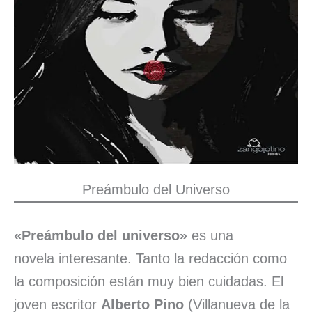
Preámbulo del Universo
«Preámbulo del universo»
es una
novela interesante. Tanto la redacción como
la composición están muy bien cuidadas. El
joven escritor
Alberto Pino
(Villanueva de la