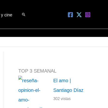
Buscar
 y cine
TOP 3 SEMANAL
El amo |
Santiago Díaz
302 vistas