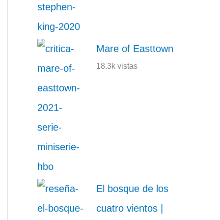
Mare of Easttown
18.3k vistas
El bosque de los
cuatro vientos |