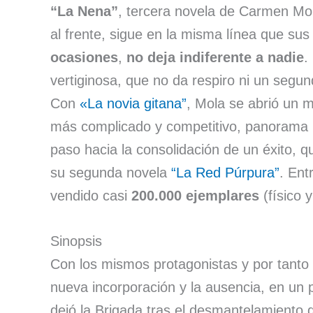
“La Nena”
, tercera novela de Carmen Mo
al frente, sigue en la misma línea que su
ocasiones
,
no deja indiferente a nadie
.
vertiginosa, que no da respiro ni un segun
Con
«La novia gitana”
, Mola se abrió un 
más complicado y competitivo, panorama l
paso hacia la consolidación de un éxito, 
su segunda novela
“La Red Púrpura”
. Ent
vendido casi
200.000 ejemplares
(físico y 
Sinopsis
Con los mismos protagonistas y por tanto 
nueva incorporación y la ausencia, en un p
dejó la Brigada tras el desmantelamiento d