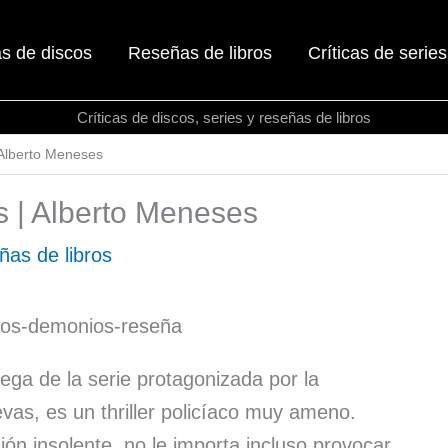
as de discos
Reseñas de libros
Críticas de series
Críticas de discos, series y reseñas de libros
 Alberto Meneses
 | Alberto Meneses
as de libros
ega de la serie protagonizada por la
as, es un thriller policíaco muy ameno.
ión insolente, no le importa incluso provocar