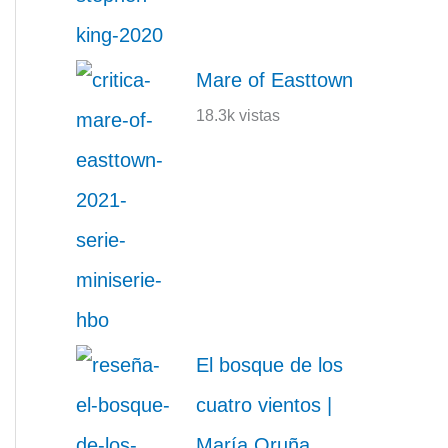
Mare of Easttown
18.3k vistas
El bosque de los
cuatro vientos |
María Oruña