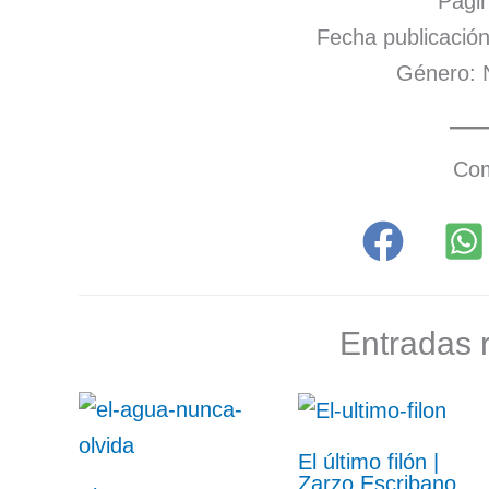
Págin
Fecha publicación
Género: 
Com
Entradas 
El último filón |
Zarzo Escribano