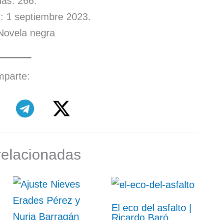
as: 266.
: 1 septiembre 2023.
Novela negra
parte:
relacionadas
El eco del asfalto |
Ricardo Baró