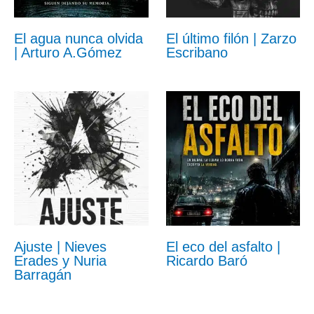
El agua nunca olvida
El último filón | Zarzo
| Arturo A.Gómez
Escribano
Ajuste | Nieves
El eco del asfalto |
Erades y Nuria
Ricardo Baró
Barragán