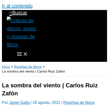
Ir al contenido
Buscar
Inicio
Reseñas de libros
La sombra del viento | Carlos Ruiz Zafón
La sombra del viento | Carlos Ruiz
Zafón
Por
Javier Gallo
/
26 agosto, 2022
/
Reseñas de libros