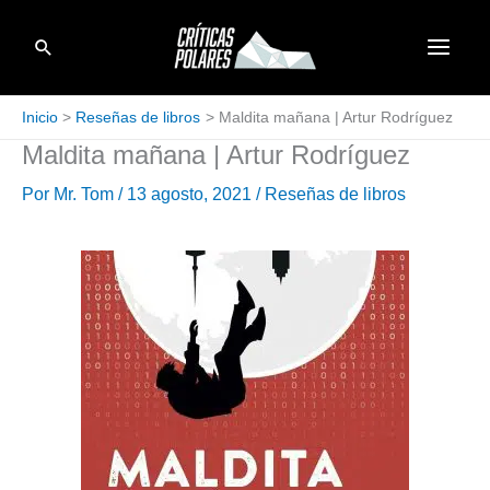
Ir
Buscar
al
contenido
Inicio
Reseñas de libros
Maldita mañana | Artur Rodríguez
Maldita mañana | Artur Rodríguez
Por
Mr. Tom
/
13 agosto, 2021
/
Reseñas de libros