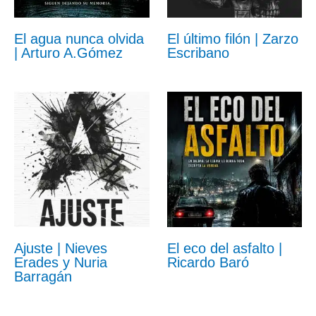
El agua nunca olvida
El último filón | Zarzo
| Arturo A.Gómez
Escribano
Ajuste | Nieves
El eco del asfalto |
Erades y Nuria
Ricardo Baró
Barragán