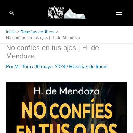
Ir
Buscar
al
contenido
Inicio
Reseñas de libros
No confíes en tus ojos | H. de Mendoza
No confíes en tus ojos | H. de
Mendoza
Por
Mr. Tom
/
30 mayo, 2024
/
Reseñas de libros