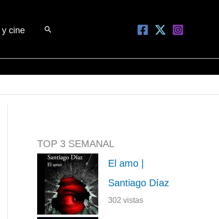
Buscar
 y cine
TOP 3 SEMANAL
El amo |
Santiago Díaz
302 vistas