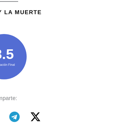
Y LA MUERTE
8.5
ación Final
parte: