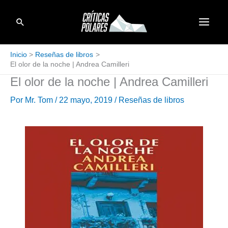
Ir
Buscar
al
contenido
Inicio
Reseñas de libros
El olor de la noche | Andrea Camilleri
El olor de la noche | Andrea Camilleri
Por
Mr. Tom
/
22 mayo, 2019
/
Reseñas de libros