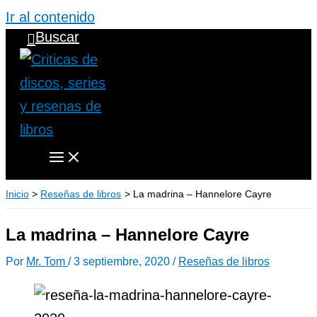
Ir al contenido
Buscar
Inicio
Reseñas de libros
La madrina – Hannelore Cayre
La madrina – Hannelore Cayre
Por
Mr. Tom
/
3 septiembre, 2020
/
Reseñas de libros