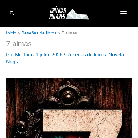
Ir
Buscar
al
contenido
Inicio
Reseñas de libros
7 almas
7 almas
Por
Mr. Tom
/
1 julio, 2026
/
Reseñas de libros
,
Novela
Negra