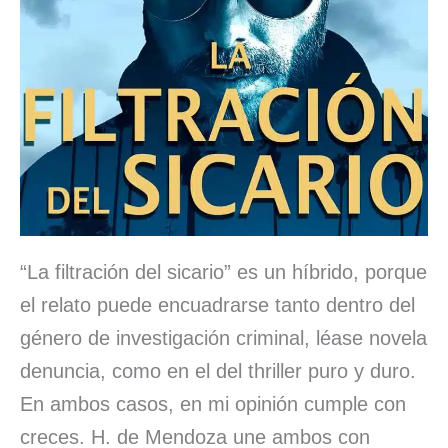
“La filtración del sicario” es un híbrido, porque
el relato puede encuadrarse tanto dentro del
género de investigación criminal, léase novela
denuncia, como en el del thriller puro y duro.
En ambos casos, en mi opinión cumple con
creces. H. de Mendoza une ambos con