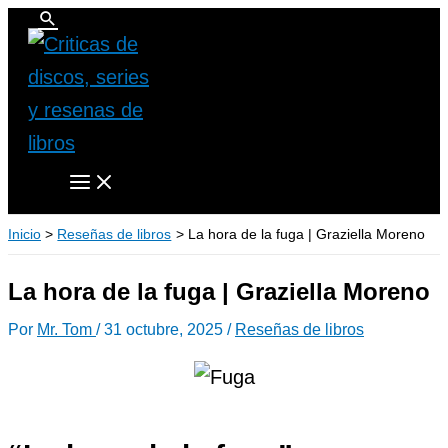
Buscar
Ir
al
contenido
Inicio
Reseñas de libros
La hora de la fuga | Graziella Moreno
La hora de la fuga | Graziella Moreno
Por
Mr. Tom
/
31 octubre, 2025
/
Reseñas de libros