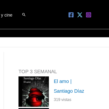
Buscar
 y cine
TOP 3 SEMANAL
El amo |
Santiago Díaz
319 vistas