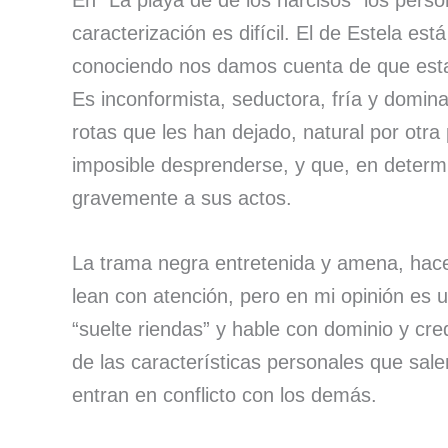
En “La playa de de los narcisos” los pers
caracterización es difícil. El de Estela es
conociendo nos damos cuenta de que esta
Es inconformista, seductora, fría y domin
rotas que les han dejado, natural por otra 
imposible desprenderse, y que, en determ
gravemente a sus actos.
La trama negra entretenida y amena, hace
lean con atención, pero en mi opinión es 
“suelte riendas” y hable con dominio y cr
de las características personales que sal
entran en conflicto con los demás.