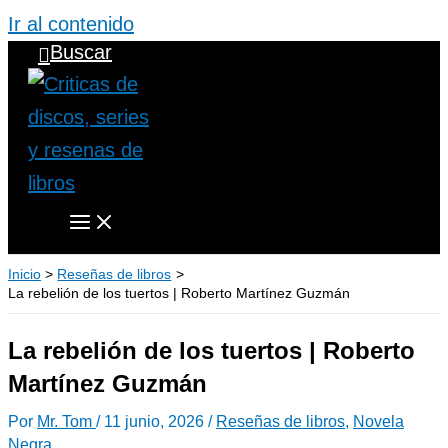
Ir al contenido
Buscar
Inicio
Reseñas de libros
La rebelión de los tuertos | Roberto Martínez Guzmán
La rebelión de los tuertos | Roberto
Martínez Guzmán
Por
Mr. Tom
/
11 junio, 2026
/
Reseñas de libros
,
Novela
Negra