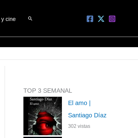
Buscar
 y cine
TOP 3 SEMANAL
El amo |
Santiago Díaz
302 vistas