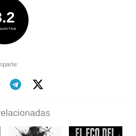
8.2
ación Final
parte:
relacionadas