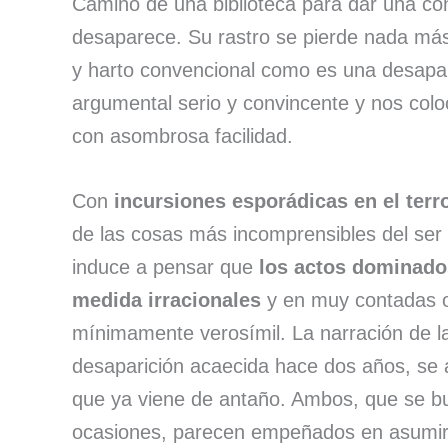
Camino de una biblioteca para dar una con
desaparece. Su rastro se pierde nada más
y harto convencional como es una desapari
argumental serio y convincente y nos colo
con asombrosa facilidad.
Con
incursiones esporádicas en el terr
de las cosas más incomprensibles del ser
induce a pensar que
los actos dominado
medida irracionales
y en muy contadas o
mínimamente verosímil. La narración de la
desaparición acaecida hace dos años, se a
que ya viene de antaño. Ambos, que se b
ocasiones, parecen empeñados en asumir