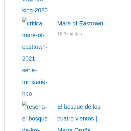
Mare of Easttown
18.3k vistas
El bosque de los
cuatro vientos |
María Oruña