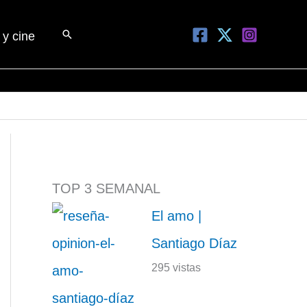
Buscar
 y cine
TOP 3 SEMANAL
El amo |
Santiago Díaz
295 vistas