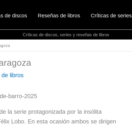
as de discos
Reseñas de libros
Críticas de series
Críticas de discos, series y reseñas de libros
agoza
Zaragoza
de libros
e la serie protagonizada por la insólita
élix Lobo. En esta ocasión ambos se dirigen