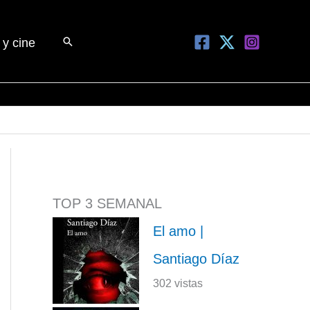
Buscar
 y cine
TOP 3 SEMANAL
El amo |
Santiago Díaz
302 vistas