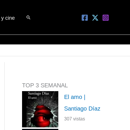
Buscar
 y cine
TOP 3 SEMANAL
El amo |
Santiago Díaz
307 vistas