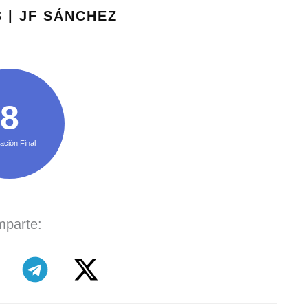
 | JF SÁNCHEZ
8
ación Final
parte: