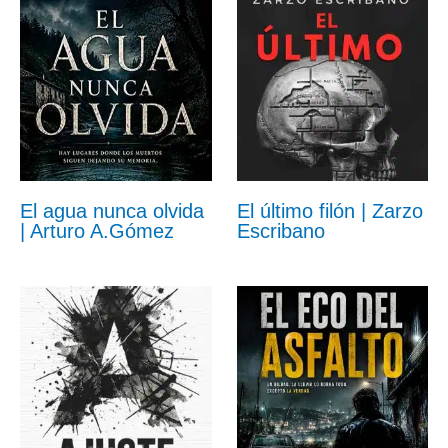
El agua nunca olvida
El último filón | Zarzo
| Arturo A.Gómez
Escribano