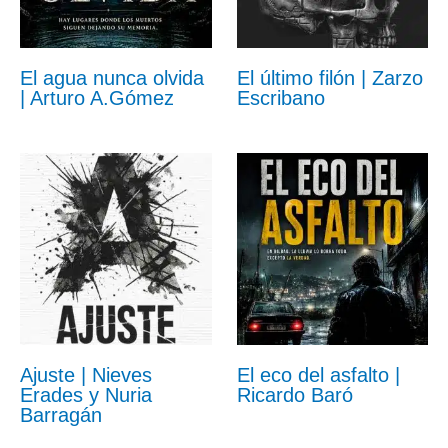
El agua nunca olvida
El último filón | Zarzo
| Arturo A.Gómez
Escribano
Ajuste | Nieves
El eco del asfalto |
Erades y Nuria
Ricardo Baró
Barragán