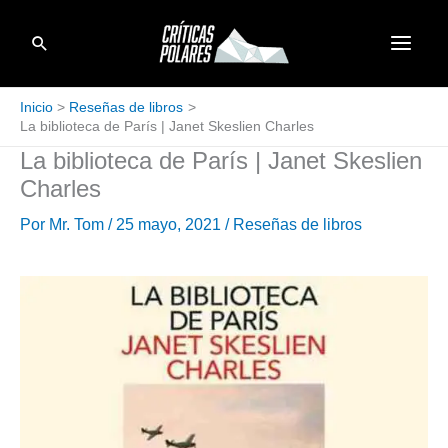
Ir
Buscar
al
contenido
Inicio
Reseñas de libros
La biblioteca de París | Janet Skeslien Charles
La biblioteca de París | Janet Skeslien
Charles
Por
Mr. Tom
/
25 mayo, 2021
/
Reseñas de libros