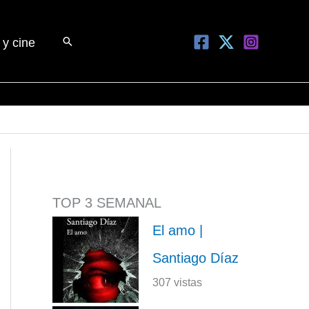
Buscar
 y cine
TOP 3 SEMANAL
El amo |
Santiago Díaz
307 vistas