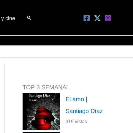
Buscar
 y cine
TOP 3 SEMANAL
El amo |
Santiago Díaz
319 vistas