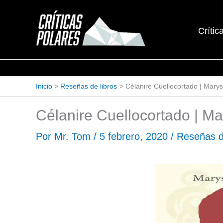
Ir
al
Crític
contenido
Inicio
Reseñas de libros
Célanire Cuellocortado | Mary
Célanire Cuellocortado | M
Por
Mr. Tom
/
5 febrero, 2020
/
Reseñas d