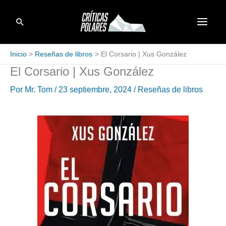
Ir
Buscar
al
contenido
Inicio
Reseñas de libros
El Corsario | Xus González
El Corsario | Xus González
Por
Mr. Tom
/
23 septiembre, 2024
/
Reseñas de libros