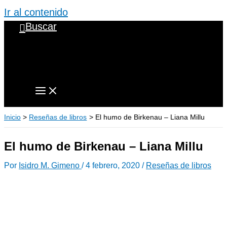
Ir al contenido
Buscar
Inicio
Reseñas de libros
El humo de Birkenau – Liana Millu
El humo de Birkenau – Liana Millu
Por
Isidro M. Gimeno
/
4 febrero, 2020
/
Reseñas de libros