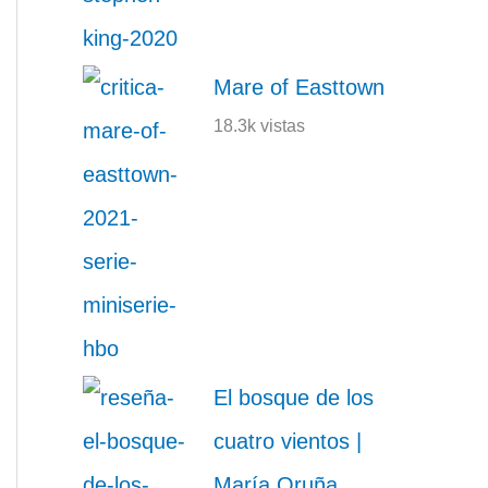
Mare of Easttown
18.3k vistas
El bosque de los
cuatro vientos |
María Oruña