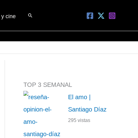
Buscar
 y cine
TOP 3 SEMANAL
El amo |
Santiago Díaz
295 vistas