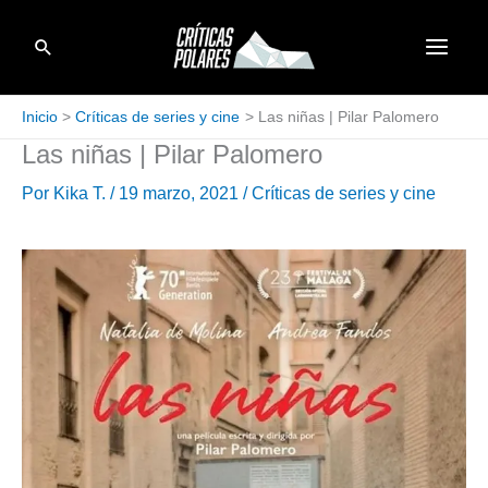
Ir
Buscar
al
contenido
Inicio
Críticas de series y cine
Las niñas | Pilar Palomero
Las niñas | Pilar Palomero
Por
Kika T.
/
19 marzo, 2021
/
Críticas de series y cine