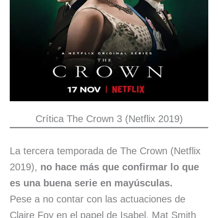
Crítica The Crown 3 (Netflix 2019)
La tercera temporada de The Crown (Netflix
2019),
no hace más que confirmar lo que
es una buena serie en mayúsculas.
Pese a no contar con las actuaciones de
Claire Foy en el papel de Isabel, Mat Smith