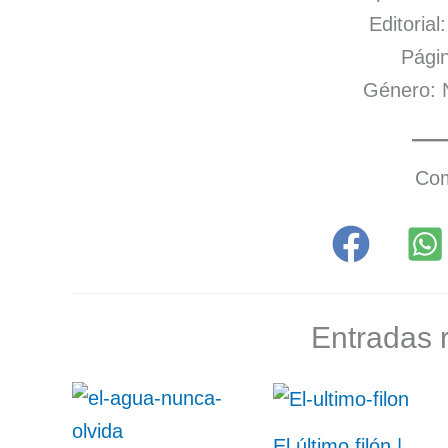
Editoria
Págin
Género: 
Com
Entradas 
El último filón |