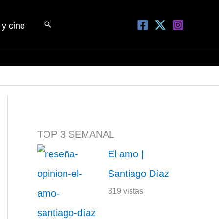
Buscar
 y cine
TOP 3 SEMANAL
El amo |
Santiago Díaz
319 vistas