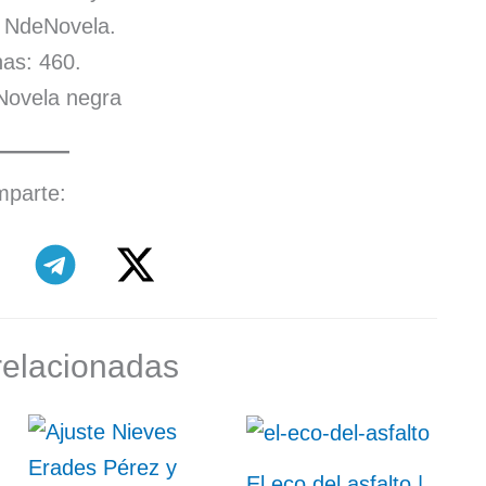
l: NdeNovela.
as: 460.
Novela negra
parte:
relacionadas
El eco del asfalto |