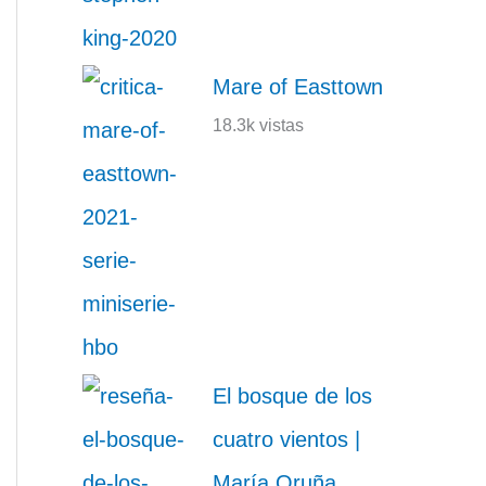
Mare of Easttown
18.3k vistas
El bosque de los
cuatro vientos |
María Oruña