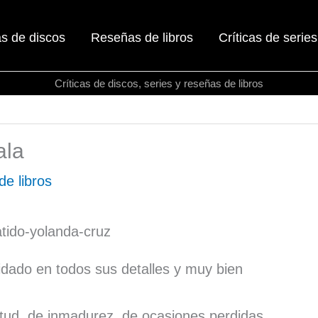
as de discos
Reseñas de libros
Críticas de series
Críticas de discos, series y reseñas de libros
ala
e libros
cuidado en todos sus detalles y muy bien
ntud, de inmadurez, de ocasiones perdidas,