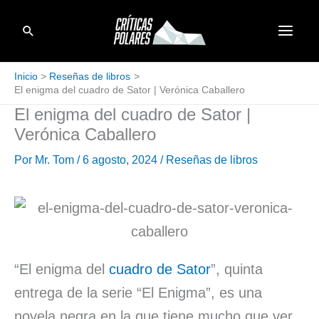
Ir
Buscar
al
contenido
Inicio
Reseñas de libros
El enigma del cuadro de Sator | Verónica Caballero
El enigma del cuadro de Sator |
Verónica Caballero
Por
Mr. Tom
/
6 agosto, 2024
/
Reseñas de libros
“El enigma del
cuadro de Sator
”, quinta
entrega de la serie “El Enigma”, es una
novela negra en la que tiene mucho que ver