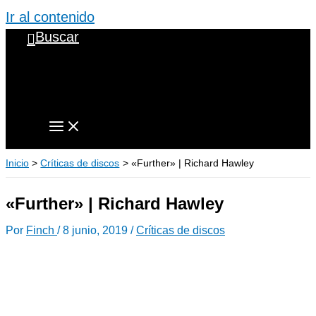
Ir al contenido
Buscar
Inicio
Críticas de discos
«Further» | Richard Hawley
«Further» | Richard Hawley
Por
Finch
/
8 junio, 2019
/
Críticas de discos