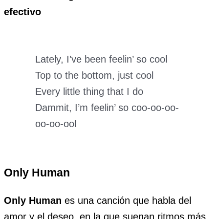
efectivo
Lately, I’ve been feelin’ so cool
Top to the bottom, just cool
Every little thing that I do
Dammit, I’m feelin’ so coo-oo-oo-
oo-oo-ool
Only Human
Only Human
es una canción que habla del
amor y el deseo, en la que suenan ritmos más