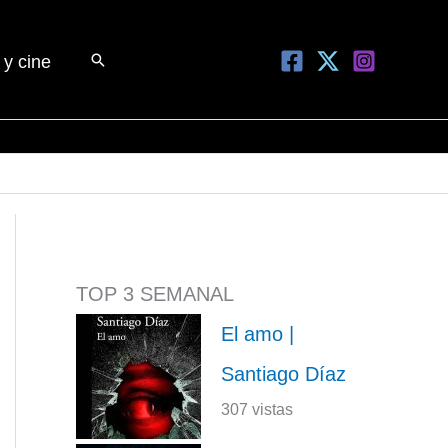
Buscar
 y cine
TOP 3 SEMANAL
El amo |
Santiago Díaz
307 vistas