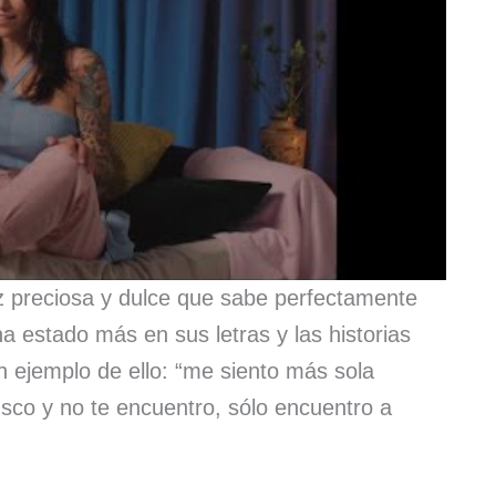
oz preciosa y dulce que sabe perfectamente
 estado más en sus letras y las historias
en ejemplo de ello: “me siento más sola
usco y no te encuentro, sólo encuentro a