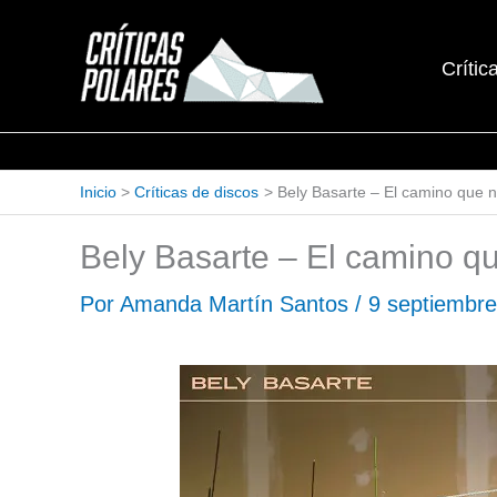
Ir
al
Crític
contenido
Inicio
Críticas de discos
Bely Basarte – El camino que 
Bely Basarte – El camino q
Por
Amanda Martín Santos
/
9 septiembr