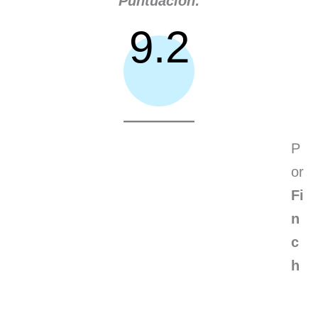
Puntuación:
9.2
P
or
Fi
n
c
h