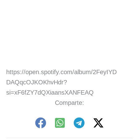
https://open.spotify.com/album/2FeyIYD
DAQqcOJKOKhvHdr?
si=xF6fZY7dQXiaansXANFEAQ
Comparte: